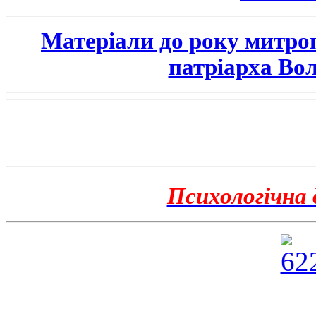
Матеріали до року митро
патріарха Во
Психологічна 