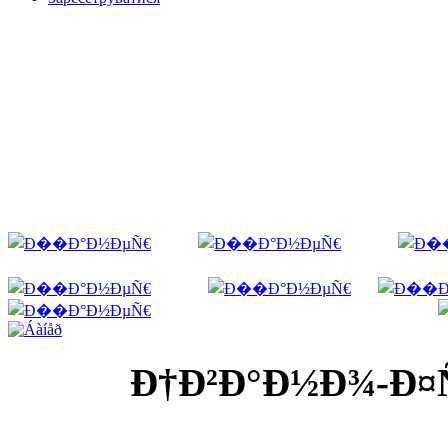
Ð†Ð²Ð°Ð½Ð¾-Ð¤