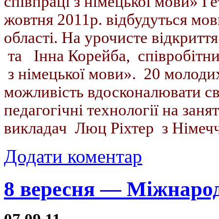
співпраці з німецької мови» Ге
жовтня 2011р. відбудуться мов
області. На урочисте відкритт
та Інна Корейба, співробітни
з німецької мови». 20 молодих
можливість вдосконалювати св
педагогічні технології на зан
викладач Люц Ріхтер з Німеч
Додати коментар
8 вересня — Міжнарод