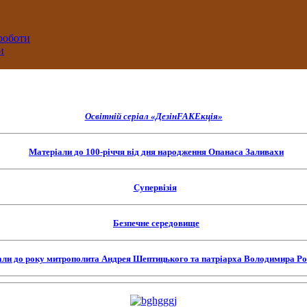
 роботи
и
Освітній серіал «ДезінFAKEкція»
Матеріали до 100-річчя від дня народження Опанаса Заливахи
Супервізія
Безпечне середовище
али до року митрополита Андрея Шептицького та патріарха Володимира Р