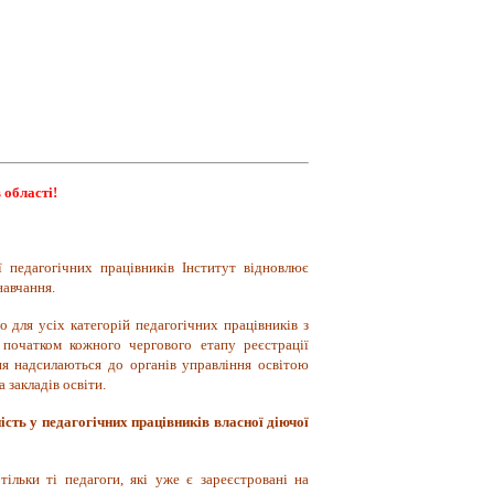
 області!
 педагогічних працівників Інститут відновлює
навчання.
 для усіх категорій педагогічних працівників з
 початком кожного чергового етапу реєстрації
ння надсилаються до органів управління освітою
 закладів освіти.
сть у педагогічних працівників власної діючої
льки ті педагоги, які уже є зареєстровані на