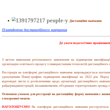
Дистанційне навчання
Платформа дистанційного навчання
До уваги педагогічних працівників
З метою виконання регіонального замовлення на підвищення кваліфікації
організацію освітнього процесу із використанням технологій дистанційного 
Реєстрація на платформі дистанційного навчання запроваджується поетапно
урахуванням Плану-графіка підвищення кваліфікації на 2022 рік. Перед
відповідні листи із роз'ясненнями щодо організації дистанційного навча
райдержадміністрацій, міськвиконкомів, об'єднаних територіальних громад та
Основною умовою для реєстрації на дистанційну форму навчання є наявні
електронної пошти.
НАГОЛОШУЄМО!
На платформі дистанційного навчання реєструються ті