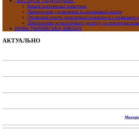
РЕСУРСИ ПІДРОЗДІЛІВ
Кращі освітянські практики
Лабораторія управління та організації освіти
Обласний центр практичної психології і соціальної
Лабораторія педагогічного досвіду та етнопедагогік
НОВА УКРАЇНСЬКА ШКОЛА
АКТУАЛЬНО
Матері