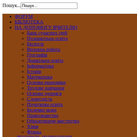
Пошук...
ФОРУМ
БІБЛІОТЕКА
НА ДОПОМОГУ ВЧИТЕЛЮ
Банк сучасних ідей
Позашкільна освіта
Біологія
Виховна робота
Географія
Дошкільна освіта
Інформатика
Історія
Математика
Основи економіки
Трудове навчання
Основи здоров'я
Словесність
Початкова освіта
Іноземні мови
Правознавство
Образотворче мистецтво
Хімія
Фізика