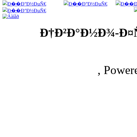
Ð†Ð²Ð°Ð½Ð¾-Ð¤
, Power