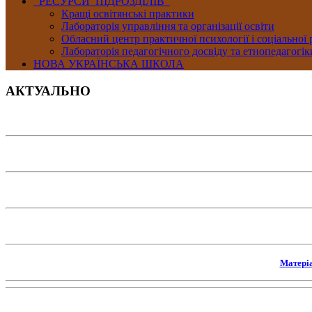
РЕСУРСИ ПІДРОЗДІЛІВ
Кращі освітянські практики
Лабораторія управління та організації освіти
Обласний центр практичної психології і соціальної
Лабораторія педагогічного досвіду та етнопедагогік
НОВА УКРАЇНСЬКА ШКОЛА
АКТУАЛЬНО
Матері