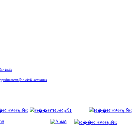
for-ipds
appointment/for-civil-servants