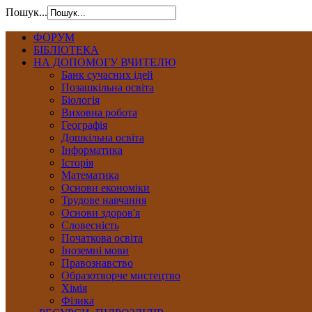
Пошук...
ФОРУМ
БІБЛІОТЕКА
НА ДОПОМОГУ ВЧИТЕЛЮ
Банк сучасних ідей
Позашкільна освіта
Біологія
Виховна робота
Географія
Дошкільна освіта
Інформатика
Історія
Математика
Основи економіки
Трудове навчання
Основи здоров'я
Словесність
Початкова освіта
Іноземні мови
Правознавство
Образотворче мистецтво
Хімія
Фізика