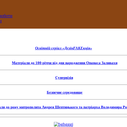
 роботи
и
Освітній серіал «ДезінFAKEкція»
Матеріали до 100-річчя від дня народження Опанаса Заливахи
Супервізія
Безпечне середовище
али до року митрополита Андрея Шептицького та патріарха Володимира Р