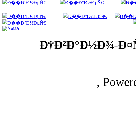
Ð†Ð²Ð°Ð½Ð¾-Ð¤
, Power