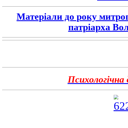
Матеріали до року митро
патріарха Во
Психологічна 