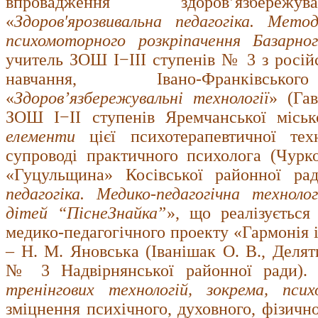
впровадження здоров’язбережу
«
Здоров′ярозвивальна педагогіка. Мето
психомоторного розкріпачення Базарно
учитель ЗОШ I−III ступенів № 3 з росі
навчання, Івано-Франківськог
«
Здоров’язбережувальні технології
» (Га
ЗОШ І−ІІ ступенів Яремчанської міськ
елементи
цієї психотерапевтичної тех
супроводі практичного психолога (Чурк
«Гуцульщина» Косівської районної рад
педагогіка. Медико-педагогічна техноло
дітей “ПіснеЗнайкаˮ
», що реалізується
медико-педагогічного проекту «Гармонія і
– Н. М. Яновська (Іванішак О. В., Делят
№ 3 Надвірнянської районної ради). І
тренінгових технологій, зокрема, псих
зміцнення психічного, духовного, фізично