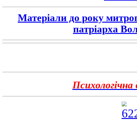
Матеріали до року митро
патріарха Во
Психологічна 