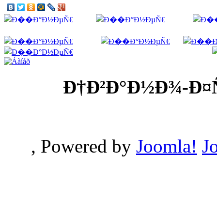
Ð†Ð²Ð°Ð½Ð¾-Ð¤
, Powered by
Joomla!
J