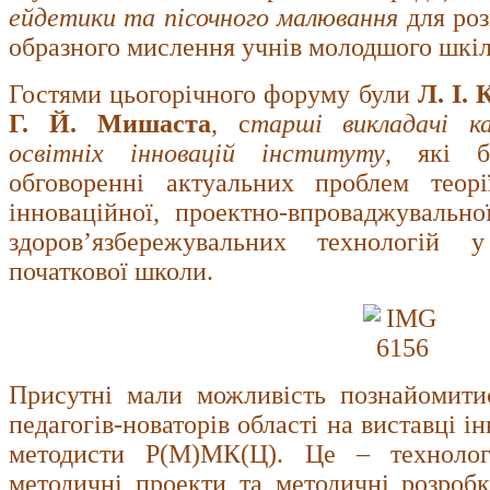
ейдетики та пісочного малювання
для роз
образного мислення учнів молодшого шкіл
Гостями цьогорічного форуму були
Л. І.
Г. Й. Мишаста
, с
тарші викладачі 
освітніх інновацій інституту
, які б
обговоренні актуальних проблем теорі
інноваційної, проектно-впроваджувальної
здоров’язбережувальних технологій 
початкової школи.
Присутні мали можливість познайомити
педагогів-новаторів області на виставці ін
методисти Р(М)МК(Ц). Це – технологі
методичні проекти та методичні розроб