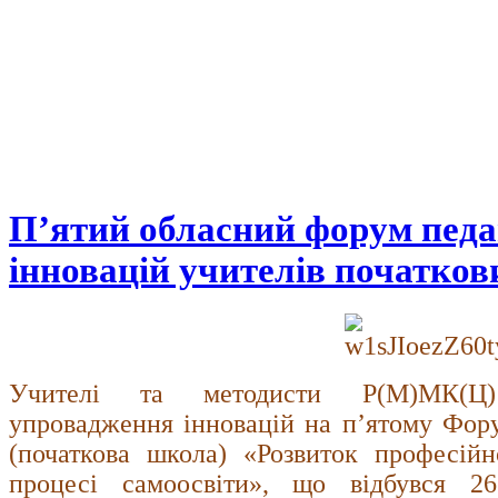
П’ятий обласний форум педа
інновацій учителів початков
Учителі та методисти Р(М)МК(Ц)
упровадження інновацій на п’ятому Фору
(початкова школа) «Розвиток професійн
процесі самоосвіти», що відбувся 2