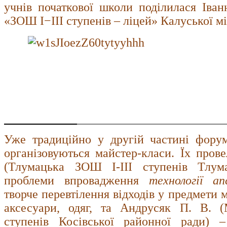
учнів початкової школи поділилася Іва
«ЗОШ І−ІІІ ступенів – ліцей» Калуської мі
Уже традиційно у другій частині форум
організовуються майстер-класи. Їх прове
(Тлумацька ЗОШ І-ІІІ ступенів Тлум
проблеми впровадження
технології ап
творче перевтілення відходів у предмети 
аксесуари, одяг, та Андрусяк П. В. 
ступенів Косівської районної ради)