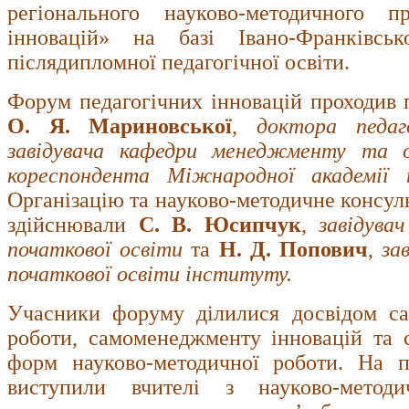
регіонального науково-методичного 
інновацій» на базі Івано-Франківськ
післядипломної педагогічної освіти.
Форум педагогічних інновацій проходив 
О. Я. Мариновської
,
доктора педаг
завідувача кафедри менеджменту та ос
кореспондента Міжнародної академії н
Організацію та науково-методичне консул
здійснювали
С. В. Юсипчук
,
завідува
початкової освіти
та
Н. Д. Попович
,
за
початкової освіти інституту.
Учасники форуму ділилися досвідом сам
роботи, самоменеджменту інновацій та 
форм науково-методичної роботи. На п
виступили вчителі з науково-метод