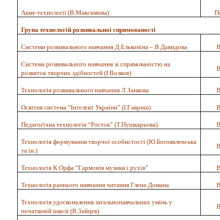
Акме-технології (В.Максимова)
П
Група технологій розвивальної спрямованості
Системи розвивального навчання Д.Ельконіна – В.Давидова
В
Система розвивального навчання зі спрямованістю на
В
розвиток творчих здібностей (І.Волков)
Технологія розвивального навчання Л.Занкова
В
Освітня система “Інтелект України” (І.Гавриш)
В
Педагогічна технологія “Росток” (Т.Пушкарьова)
В
Технологія формування творчої особистості (Ю.Богоявленська
В
та ін.)
Технологія К.Орфа “Гармонія музики і рухів”
В
Технологія раннього навчання читання Глена Домана
В
Технологія удосконалення загальнонавчальних умінь у
В
початковій школі (В.Зайцев)