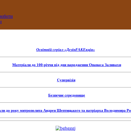
 роботи
и
Освітній серіал «ДезінFAKEкція»
Матеріали до 100-річчя від дня народження Опанаса Заливахи
Супервізія
Безпечне середовище
али до року митрополита Андрея Шептицького та патріарха Володимира Р