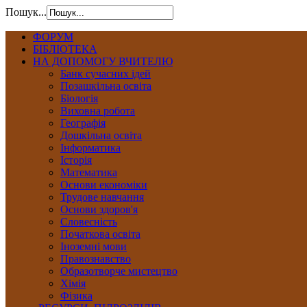
Пошук...
ФОРУМ
БІБЛІОТЕКА
НА ДОПОМОГУ ВЧИТЕЛЮ
Банк сучасних ідей
Позашкільна освіта
Біологія
Виховна робота
Географія
Дошкільна освіта
Інформатика
Історія
Математика
Основи економіки
Трудове навчання
Основи здоров'я
Словесність
Початкова освіта
Іноземні мови
Правознавство
Образотворче мистецтво
Хімія
Фізика