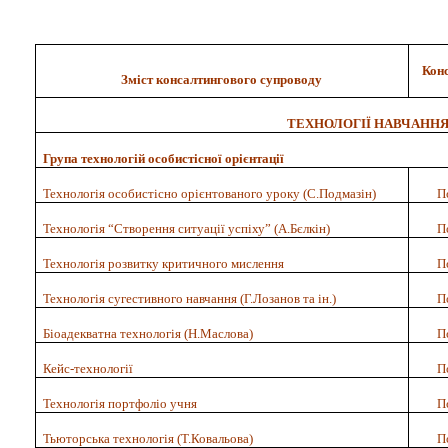
Конс
Зміст консалтингового супроводу
ТЕХНОЛОГІЇ НАВЧАНН
Група технологій
особистісної орієнтації
Технологія особистісно орієнтованого уроку (С.Подмазін)
П
Технологія “Створення ситуації успіху” (А.Бєлкін)
П
Технологія
розвитку критичного мислення
П
Технологія
сугестивного навчання (Г.Лозанов та ін.)
П
Біоадекватна технологія (Н.Маслова)
П
Кейс-технології
П
Технологія портфоліо учня
П
Тьюторська технологія (Т.Ковальова)
П