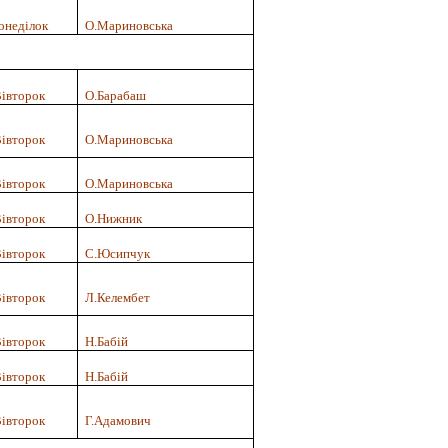
онеділок
О.Мариновська
івторок
О.Барабаш
івторок
О.Мариновська
івторок
О.Мариновська
івторок
О.Нижник
івторок
С.Юсипчук
івторок
Л.Келембет
івторок
Н.Бабій
івторок
Н.Бабій
івторок
Г.Адамович