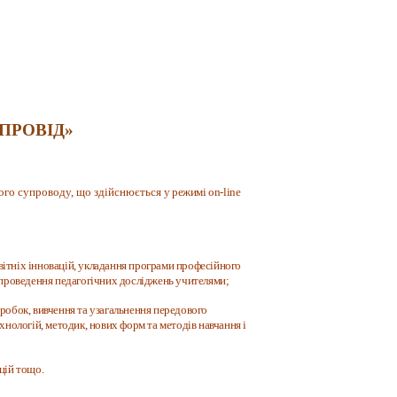
ПРОВІД»
ого супроводу, що здійснюється
у режимі on-line
вітніх інновацій, укладання програми професійного
 проведення педагогічних досліджень учителями;
зробок, вивчення та узагальнення передового
хнологій, методик, нових форм та методів навчання і
цій тощо.