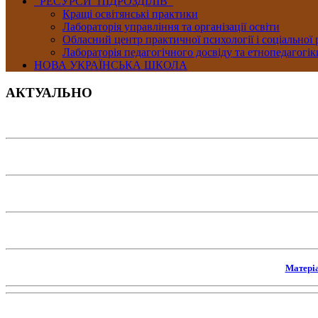
РЕСУРСИ ПІДРОЗДІЛІВ
Кращі освітянські практики
Лабораторія управління та організації освіти
Обласний центр практичної психології і соціальної
Лабораторія педагогічного досвіду та етнопедагогік
НОВА УКРАЇНСЬКА ШКОЛА
АКТУАЛЬНО
Матері