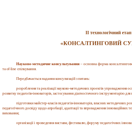
ІI технологічний етап
«КОНСАЛТИНГОВИЙ СУ
Науково-методичне консультування
– основна форма консалтингов
та of-line спілкування.
Передбачається надання консультацій з питань:
розроблення та реалізації науково-методичних проектів упровадження ос
розвитку педагогів-інноваторів, застосування діагностичного інструментарію для
підготовки майстер-класів педагогів-інноваторів, власних методичних ро
педагогічного досвіду щодо апробації, адаптації та впровадження інноваційних те
виховання;
організації і проведення вистави, фестивалю, форуму педагогічних іннова