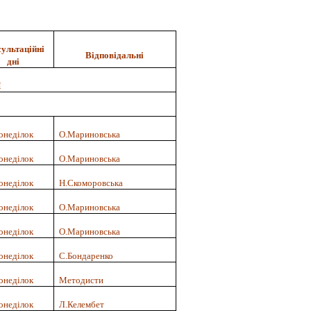
ультаційні
Відповідальні
дні
Я
онеділок
О.Мариновська
онеділок
О.Мариновська
онеділок
Н.Скоморовська
онеділок
О.Мариновська
онеділок
О.Мариновська
онеділок
С.Бондаренко
онеділок
Методисти
онеділок
Л.Келембет