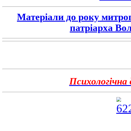
Матеріали до року митро
патріарха Во
Психологічна 