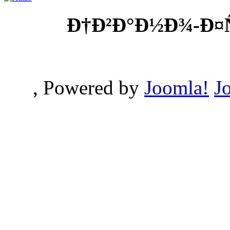
Ð†Ð²Ð°Ð½Ð¾-Ð¤
, Powered by
Joomla!
J