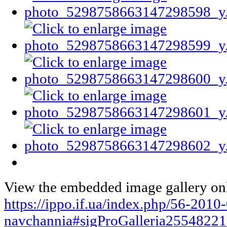
View the embedded image gallery onl
https://ippo.if.ua/index.php/56-201
navchannia#sigProGalleria2554822