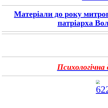
Матеріали до року митро
патріарха Во
Психологічна 