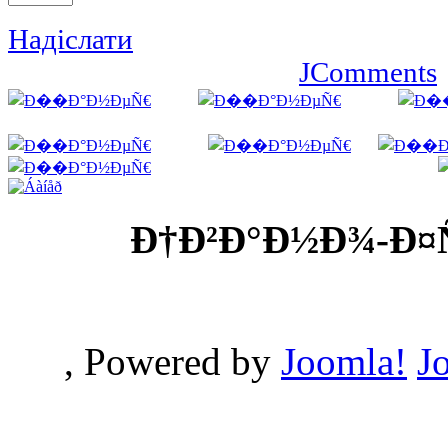
Надіслати
JComments
Ð†Ð²Ð°Ð½Ð¾-Ð¤
, Powered by
Joomla!
J