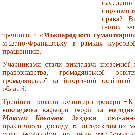
населення
порушен
права? Ві
інших за
тренінгів з
«Міжнародного гуманітарно
м.Івано-Франківську в рамках курсової
працівників.
Учасниками стали викладачі іноземної м
правознавства, громадянської освіт
громадянської та історичної освітньої 
області.
Тренінги провели волонтери-тренери 
викладачка кафедри теорії та метод
Максим Ковалюк
. Завдяки поєднанн
практичного досвіду та інтерактивних 
мали можливість не лише ознайомити