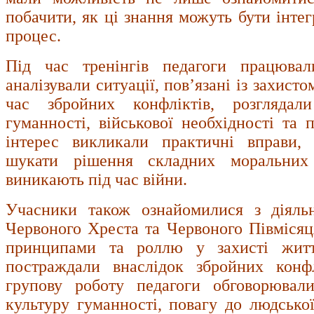
побачити, як ці знання можуть бути інтег
процес.
Під час тренінгів педагоги працюва
аналізували ситуації, пов’язані із захист
час збройних конфліктів, розглядал
гуманності, військової необхідності та 
інтерес викликали практичні вправи, 
шукати рішення складних моральних
виникають під час війни.
Учасники також ознайомилися з діяль
Червоного Хреста та Червоного Півміся
принципами та роллю у захисті житт
постраждали внаслідок збройних конфл
групову роботу педагоги обговорювал
культуру гуманності, повагу до людської