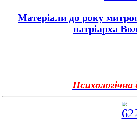
Матеріали до року митро
патріарха Во
Психологічна 