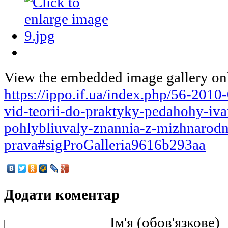
View the embedded image gallery onl
https://ippo.if.ua/index.php/56-201
vid-teorii-do-praktyky-pedahohy-iv
pohlybliuvaly-znannia-z-mizhnarod
prava#sigProGalleria9616b293aa
Додати коментар
Ім'я (обов'язкове)