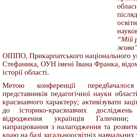
облас
після
освіти
науко
“Мій р
жива
ОІППО, Прикарпатського національного ун
Стефаника, ОУН імені Івана Франка, відом
історії області.
Метою конференції передбачалося
представників педагогічної науки област
краєзнавчого характеру; активізувати зац
до історико-краєзнавчих досліджень
відродження українців Галичини; 
напрацювання з налагодження та розвитку
краю на базі загальноосвітніх навчальних 