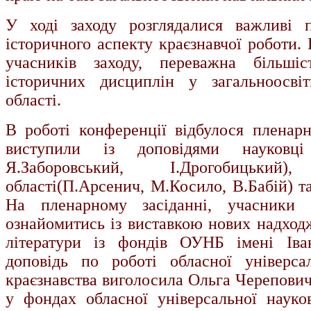
У ході заходу розглядалися важливі 
історичного аспекту краєзнавчої роботи.
учасників заходу, переважна більші
історичних дисциплін у загальноосвіт
області.
В роботі конференції відбулося пленарн
виступили із доповідями науковц
Я.Заборовський, І.Дрогобицький
області(П.Арсенич, М.Косило, В.Бабій) та
На пленарному засіданні, учасники 
ознайомитись із виставкою нових надходж
літератури із фондів ОУНБ імені Іва
доповідь по роботі обласної універса
краєзнавства виголосила Ольга Черепович
у фондах обласної універсальної науков