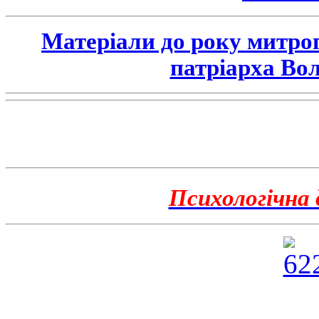
Матеріали до року митро
патріарха Во
Психологічна 