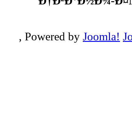
Ð†Ð²Ð°Ð½Ð¾-Ð¤
, Powered by
Joomla!
J