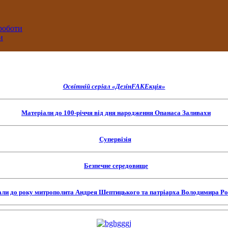
 роботи
и
Освітній серіал «ДезінFAKEкція»
Матеріали до 100-річчя від дня народження Опанаса Заливахи
Супервізія
Безпечне середовище
али до року митрополита Андрея Шептицького та патріарха Володимира Р