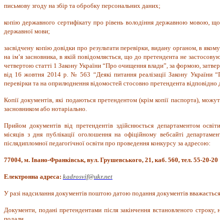
письмову згоду на збір та обробку персональних даних;
копію державного сертифікату про рівень володіння державною мовою, що 
державної мови;
засвідчену копію довідки про результати перевірки, видану органом, в яком
на ім’я засновника, в якій повідомляється, що до претендента не застосов
четвертою статті 1 Закону України “Про очищення влади”, за формою, затв
від 16 жовтня 2014 р. № 563 “Деякі питання реалізації Закону України 
перевірки та на оприлюднення відомостей стосовно претендента відповідно д
Копії документів, які подаються претендентом (крім копії паспорта), можут
засновником або нотаріально.
Прийом документів від претендентів здійснюється департаментом освіт
місяців з дня публікації оголошення на офіційному вебсайті департамен
післядипломної педагогічної освіти про проведення конкурсу за адресою:
77004, м. Івано-Франківськ, вул. Грушевського, 21, каб. 560, тел. 55-20-20
Електронна адреса:
kadrosvif
@
ukr
.
net
У разі надсилання документів поштою датою подання документів вважається 
Документи, подані претендентами після закінчення встановленого строку, н
подали.