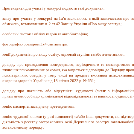
Претенденти для участі у конкурсі подають такі документи:
заяву про участь у конкурсі на ім’я засновника, в якій зазначається про 
обмежень, встановлених ч. 2 ст.42 Закону України «Про вищу освіту»;
особовий листок з обліку кадрів та автобіографію;
фотографію розміром 3x4 сантиметри;
копії документів про вищу освіту, науковий ступінь та/або вчене звання;
довідку про проходження попереднього, періодичного та позачергового п
вживання психоактивних речовин, яка видається відповідно до Порядку пров
психіатричних оглядів, у тому числі на предмет вживання психоактивних
охорони здоров’я України від 18 квітня 2022 р. № 651;
довідку про наявність або відсутність судимості (витяг з інформацій
притягнення особи до кримінальної відповідальності та наявності судимості
копію паспорта, засвідчену претендентом;
копію трудової книжки (у разі наявності) та/або інші документи, які підтв
діяльність з реєстру застрахованих осіб Державного реєстру загальнообов
встановленому порядку;