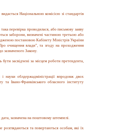
видається Національною комісією зі стандартів
у така перевірка проводилася, або письмову заяву
уються заборони, визначені частиною третьою або
ердженою постановою Кабінету Міністрів України
“Про очищення влади”, та згоду на проходження
о зазначеного Закону.
ь бути засвідчені за місцем роботи претендента,
и і науки облдержадміністрації впродовж двох
ту та Івано-Франківського обласного інституту
дата, зазначена на поштовому штемпелі.
е розглядаються та повертаються особам, які їх