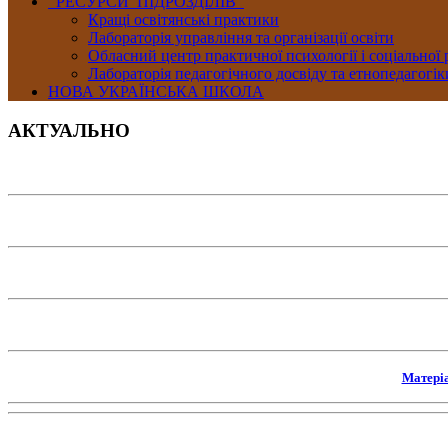
РЕСУРСИ ПІДРОЗДІЛІВ
Кращі освітянські практики
Лабораторія управління та організації освіти
Обласний центр практичної психології і соціальної
Лабораторія педагогічного досвіду та етнопедагогік
НОВА УКРАЇНСЬКА ШКОЛА
АКТУАЛЬНО
Матері