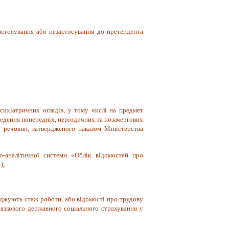
застосування або незастосування до претендента
сихіатричних оглядів, у тому числі на предмет
едення попередніх, періодичних та позачергових
 речовин, затвердженого наказом Міністерства
но-аналітичної системи «Облік відомостей про
»);
ерджують стаж роботи, або відомості про трудову
’язкового державного соціального страхування у