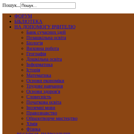
Пошук...
ФОРУМ
БІБЛІОТЕКА
НА ДОПОМОГУ ВЧИТЕЛЮ
Банк сучасних ідей
Позашкільна освіта
Біологія
Виховна робота
Географія
Дошкільна освіта
Інформатика
Історія
Математика
Основи економіки
Трудове навчання
Основи здоров'я
Словесність
Початкова освіта
Іноземні мови
Правознавство
Образотворче мистецтво
Хімія
Фізика