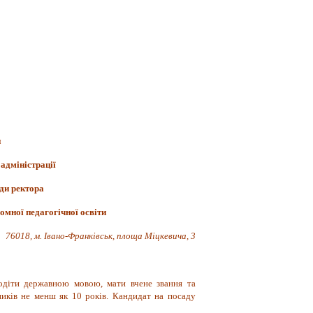
и
адміністрації
ди ректора
омної педагогічної освіти
76018, м. Івано-Франківськ, площа Міцкевича, 3
лодіти державною мовою, мати вчене звання та
ників не менш як 10 років. Кандидат на посаду