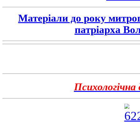
Матеріали до року митро
патріарха Во
Психологічна 