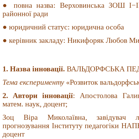
● повна назва: Верховинська ЗОШ І−ІІ
районної ради
● юридичний статус: юридична особа
● керівник закладу: Никифоряк Любов Ми
1. Назва інновації.
ВАЛЬДОРФСЬКА ПЕД
Тема експерименту
«Розвиток вальдорфсько
2. Автори інновації
: Апостолова Галин
матем. наук, доцент;
Зоц Віра Миколаївна, завідувач лаб
прогнозування Інституту педагогіки НАПН
доцент