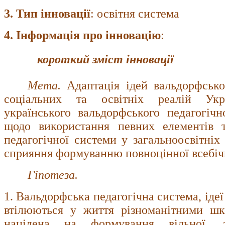
3. Тип інновації
: освітня система
4. Інформація про інновацію
:
короткий зміст інновації
Мета.
Адаптація ідей вальдорфсько
соціальних та освітніх реалій Укр
українського вальдорфського педагогічн
щодо використання певних елементів т
педагогічної системи у загальноосвітніх
сприяння формуванню повноцінної всебічн
Гіпотеза.
1. Вальдорфська педагогічна система, ідеї
втілюються у життя різноманітними шко
націлена на формування вільної, т