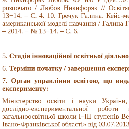
9. Никифоряк Любов. «У нас є ідея…»:
розпочато / Любов Никифоряк // Освітя
13−14. – С. 4. 10. Гречук Галина. Кейс-м
американської моделі навчання / Галина Г
– 2014. − № 13−14. – С. 6.
5.
Стадія інноваційної освітньої діяльно
6.
Терміни початку / завершення експер
7.
Орган управління освітою, що вид
експерименту:
Міністерство освіти і науки України
дослідно-експериментальної роботи
загальноосвітньої школи І–ІІІ ступенів В
Івано-Франківської області» від 03.07.201