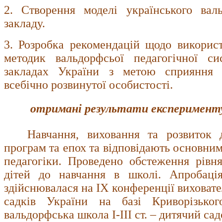
2. Створення моделі українського валь
закладу.
3. Розробка рекомендацій щодо викорис
методик вальдорфсьої педагогічної си
закладах України з метою сприяння 
всебічно розвинутої особистості.
отримані
результати експеримент
Навчання, виховання та розвиток д
програм та епох та відповідають основни
педагогіки. Проведено обстеження рівня
дітей до навчання в школі. Апробація
здійснювалася на ІХ конференції виховат
садків України на базі Криворізько
вальдорфська школа І-ІІІ ст. – дитячий сад