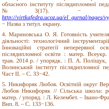
обласного інституту післядипломної педа
№3(17). − Режи
http://virtkafedra.ucoz.ua/el_gurnal/pages
− Назва з титул. екрану.
4. Мариновська О. Я. Готовність учителя
діяльності: технологічний інструментар
Інноваційні стратегії неперервної ос
післядипломної освіти : матер. Всеукр. 
трав. 2014 р. / упорядк. : П. А. Поліщук,
Волинський інститут післядипломної пед
Част ІІ. – С. 33−42.
5. Никифоряк Любов. Освітній округ Верх
Любов Никифоряк // Сільська школа: ре
матер. / упоряд. : Л. Келембет. – Івано-Фр
Вип. 8. – С. 133−136.