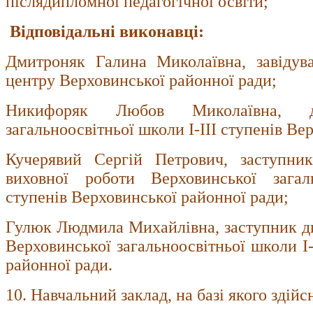
післядипломної педагогічної освіти;
Відповідальні виконавці:
Дмитроняк Галина Миколаївна, завідув
центру Верховинської районної ради;
Никифоряк Любов Миколаївна, ди
загальноосвітньої школи І-ІІІ ступенів Ве
Кучерявий Сергій Петрович, заступник
виховної роботи Верховинської загаль
ступенів Верховинської районної ради;
Гулюк Людмила Михайлівна, заступник ди
Верховинської загальноосвітньої школи І-
районної ради.
10. Навчальний заклад, на базі якого здій