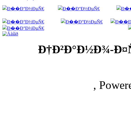
Ð†Ð²Ð°Ð½Ð¾-Ð¤
, Power