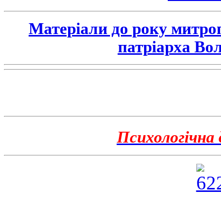
Матеріали до року митро
патріарха Во
Психологічна 