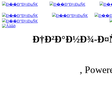
Ð†Ð²Ð°Ð½Ð¾-Ð¤
, Power