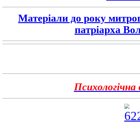
Матеріали до року митро
патріарха Во
Психологічна 