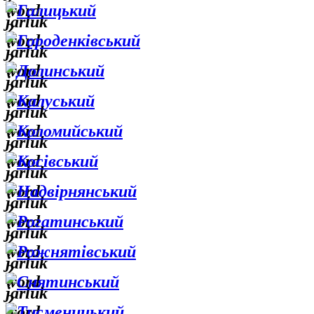
Галицький
Городенківський
Долинський
Калуський
Коломийський
Косівський
Надвірнянський
Рогатинський
Рожнятівський
Снятинський
Тисменицький