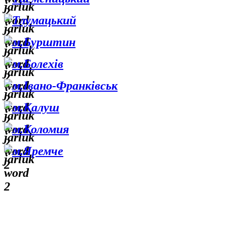
Тлумацький
м.Бурштин
м.Болехів
м.Івано-Франківськ
м.Калуш
м.Коломия
м.Яремче