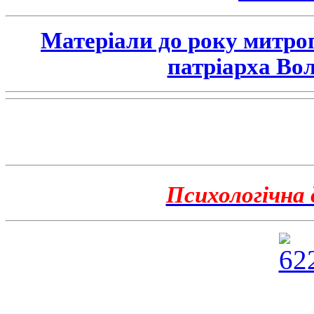
Матеріали до року митро
патріарха Во
Психологічна 