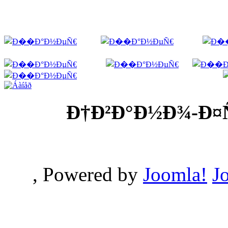
Ð†Ð²Ð°Ð½Ð¾-Ð¤
, Powered by
Joomla!
J