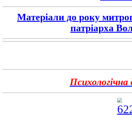
Матеріали до року митро
патріарха Во
Психологічна 