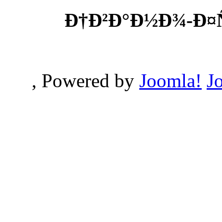
Ð†Ð²Ð°Ð½Ð¾-Ð¤
, Powered by
Joomla!
J