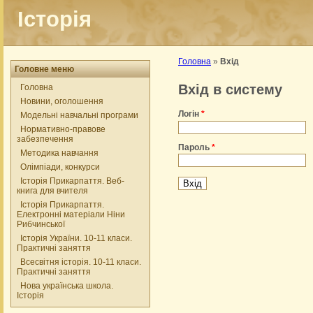
Історія
Головна
»
Вхід
Головне меню
Вхід в систему
Головна
Новини, оголошення
Логін
*
Модельні навчальні програми
Нормативно-правове
забезпечення
Пароль
*
Методика навчання
Олімпіади, конкурси
Історія Прикарпаття. Веб-
книга для вчителя
Історія Прикарпаття.
Електронні матеріали Ніни
Рибчинської
Історія України. 10-11 класи.
Практичні заняття
Всесвітня історія. 10-11 класи.
Практичні заняття
Нова українська школа.
Історія