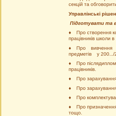
секцій та обговорит
Управлінські рішен
Підготувати та в
♦
Про створення ко
працівників школи в 2
♦ Про вивчення 
предметів у 200.../20
♦ Про післядипломн
працівників.
♦ Про зарахування у
♦ Про зарахування у
♦ Про комплектуван
♦ Про призначення ке
тощо.