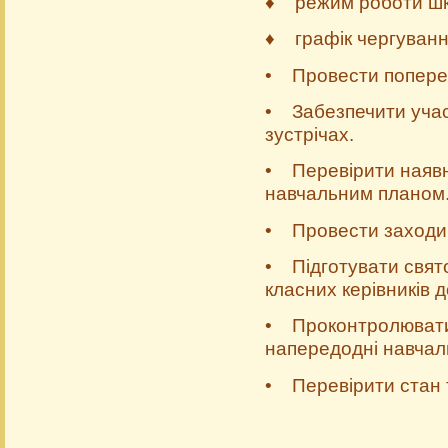
♦ режим роботи шк
♦ графік чергування
• Провести поперед
• Забезпечити учас
зустрічах.
• Перевірити наявн
навчальним планом
• Провести заходи з
• Підготувати свято
класних керівників 
• Проконтролювати 
напередодні навчал
• Перевірити стан т