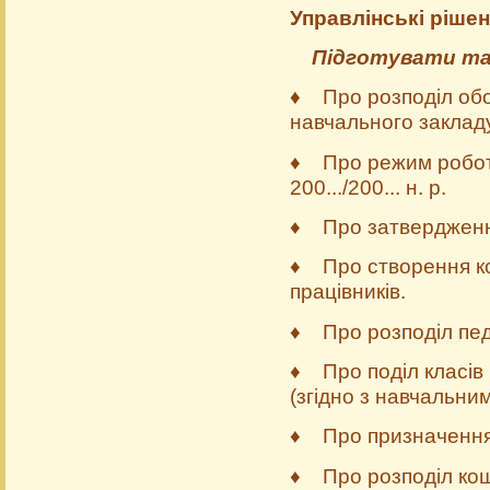
Управлінські рішен
Підготувати та
♦
Про розподіл обо
навчального закладу
♦ Про режим роботи
200.../200... н. р.
♦ Про затвердження
♦ Про створення ком
працівників.
♦ Про розподіл педаг
♦ Про поділ класів 
(згідно з навчаль­ни
♦ Про призначення м
♦ Про розподіл кошті