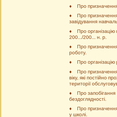
♦ Про призначення кл
♦ Про призначення 
завідування навчал
♦ Про організацію п
200.../200... н. р.
♦ Про призначення 
роботу.
♦ Про організацію р
♦ Про призначення ві
віку, які постійно 
території обслугову
♦ Про запобігання 
бездоглядності.
♦ Про призначення 
у школі.