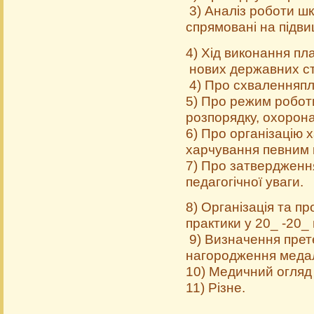
3) Аналіз роботи шкі
спрямовані на підви
4) Хід виконання п
нових державних ст
4) Про схваленняпла
5) Про режим робот
розпорядку, охорона
6) Про організацію
харчування певним к
7) Про затвердження
педагогічної уваги.
8) Організація та п
практики у 20_ -20_ 
9) Визначення прете
нагородження медаля
10) Медичний огляд 
11) Різне.