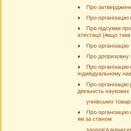
♦ Про затвердження
♦ Про організацію 
♦ Про підсумки про
атестації (якщо така
♦ Про організацію та
♦ Про допризовну під
♦ Про організацію н
індивідуальному нав
♦ Про організацію 
діяльність на­укових
учнівських товарис
♦ Про організацію н
які за станом
здоров'я віднесені