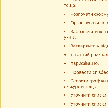
тощо.
• Розпочати формув
• Організувати навч
• Забезпечити конт
учнів.
• Затвердити у відді
♦ штатний розклад
♦ тарифікацію.
• Провести співбес
• Скласти графіки п
екскурсій тощо.
• Уточнити списки 
• Уточнити списки 