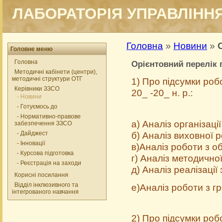
ЛАБОРАТОРІЯ УПРАВЛІННЯ
Головна
»
Новини
»
Головне меню
Головна
Орієнтовний перелік 
Методичні кабінети (центри),
методичні структури ОТГ
1) Про підсумки роб
Керівники ЗЗСО
20_ -20_ н. р.:
- Новини
- Готуємось до
- Нормативно-правове
а) Аналіз організац
забезпечення ЗЗСО
б) Аналіз виховної 
- Дайджест
- Інновації
в)Аналіз роботи з 
- Курсова підготовка
г) Аналіз методично
- Реєстрація на заходи
д) Аналіз реалізації
Корисні посилання
Відділ інклюзивного та
е)Аналіз роботи з г
інтегрованого навчання
2) Про підсумки роб