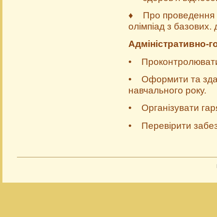
♦ Про проведення І 
олімпіад з базо­вих. д
Адміністративно-г
• Проконтролювати 
• Оформити та здати
навчального року.
• Організувати гар
• Перевірити забез