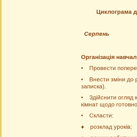
Циклограма д
Серпень
Організація навча
• Провести попередн
• Внести зміни до 
записка).
• Здійснити огляд к
кімнат щодо готов­но
• Скласти:
♦ розклад уроків;