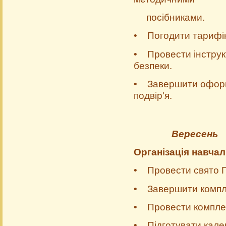
посібниками.
• Погодити тарифік
• Провести інструк
безпеки.
• Завершити оформл
подвір'я.
Вересень
Організація навча
• Провести свято П
• Завершити комплек
• Провести компле
• Підготувати кален