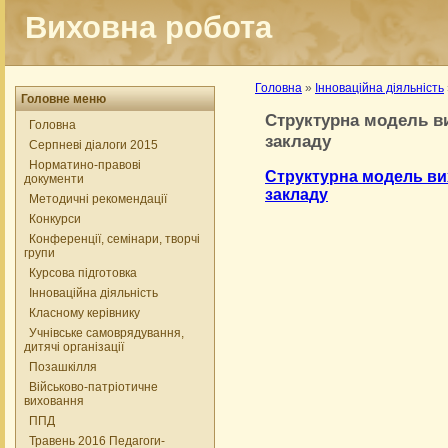
Виховна робота
Головна
»
Інноваційна діяльність
Головне меню
Cтруктурна модель ви
Головна
закладу
Серпневі діалоги 2015
Норматино-правові
Cтруктурна модель ви
документи
закладу
Методичні рекомендації
Конкурси
Конференції, семінари, творчі
групи
Курсова підготовка
Інноваційна діяльність
Класному керівнику
Учнівське самоврядування,
дитячі організації
Позашкілля
Військово-патріотичне
виховання
ППД
Травень 2016 Педагоги-