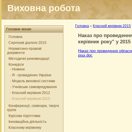
Виховна робота
Головна
»
Класний керівник 2015
Головне меню
Наказ про проведення
Головна
керівник року" у 2015
Серпневі діалоги 2015
Норматино-правові
Наказ про проведення обласно
документи
році.doc
Методичні рекомендації
Конкурси
- Новини
- Я - громадянин України
- Модель виховної системи
- Учнівське самоврядування
- Класний керівник 2012
- Класний керівник 2015
Конференції, семінари, творчі
групи
Курсова підготовка
Інноваційна діяльність
Класному керівнику