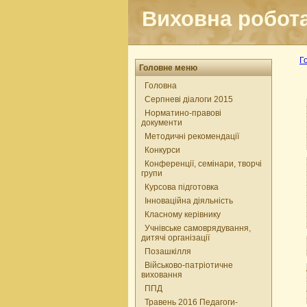
Виховна робот
Г
Головне меню
Головна
Серпневі діалоги 2015
Норматино-правові
документи
Методичні рекомендації
Конкурси
Конференції, семінари, творчі
групи
Курсова підготовка
Інноваційна діяльність
Класному керівнику
Учнівське самоврядування,
дитячі організації
Позашкілля
Військово-патріотичне
виховання
ППД
Травень 2016 Педагоги-