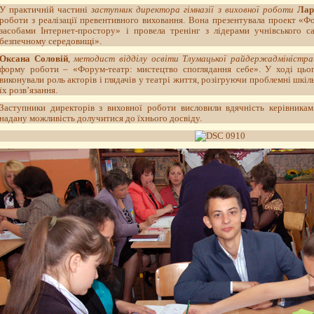
У практичній частині
заступник директора гімназії з виховної роботи
Лар
роботи з реалізації превентивного виховання. Вона презентувала проект «Ф
засобами Інтернет-простору» і провела тренінг з лідерами учнівського 
безпечному середовищі».
Оксана Соловій
,
методист відділу освіти Тлумацької райдержадміністра
форму роботи – «Форум-театр: мистецтво споглядання себе». У ході цьог
виконували роль акторів і глядачів у театрі життя, розігруючи проблемні шкі
їх розв’язання.
Заступники директорів з виховної роботи висловили вдячність керівникам
надану можливість долучитися до їхнього досвіду.