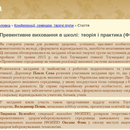
а
оловна
»
Конференції, семінари, творчі групи
»
Стаття
Превентивне виховання в школі: теорія і практика (
Як створити умови для розвитку здорової, успішної, щасливої особист
компетентність молоді, сформувати відповідальність, запобігти негативним в
Ці питання обговорювалися на засіданні обласної творчої групи заступників д
пройшло 19 травня 2015 р. на базі Тлумацької гімназії Тлумацької р
«Превентивне середовище як чинник реалізації виховної системи загальноосвіт
Розпочалося засідання зі знайомства з роботою педагогічного та учні
гімназії.
Директор
Павло Сова
розповів учасникам засідання про те, що 
гімназії реалізується модель виховної системи «Українська школа-родина». Пр
відповідного виховного середовища, у якому поєднується тісна співпраця з б
позакласна діяльність. Це сприяє гармонійному розвитку особистості, акт
вчителів, дає змогу забезпечити єдність поколінь, сформувати національну сві
і соціальну відповідальність учителів, батьків, учнів.
У засіданні взяли участь також представники відділу освіти Тлума
зокрема,
Володимир Пеник
,
начальник відділу освіти
, презентував освітній п
Людмила Келембет
,
старший викладач ІФОІППО
, розкрила теоретико
превентивного здоров’язбережувального середовища навчального за
національного виховання ІФОІППО
Оксана Фляк
у своєму виступі акцен
здоров’язбережувальних технологіях.