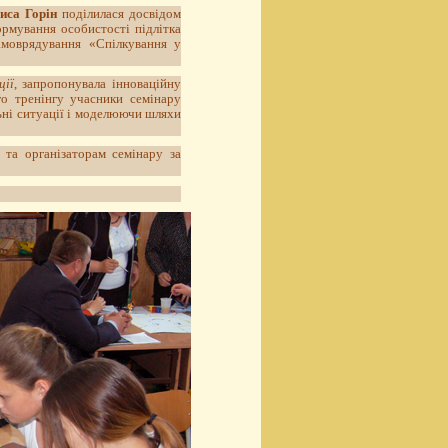
иса Горін
поділилася досвідом
ормування особистості підлітка
самоврядування «Спілкування у
ції
, запропонувала інноваційну
о тренінгу учасники семінару
льні ситуації і моделюючи шляхи
 та організаторам семінару за