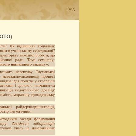
Вхід
ФОТО)
ості? Як підвищити соціальну
иявам в учнівському середовищі?
иректорів з виховної роботи, що
айонної ради. Тема семінару:
нього навчального закладу».
вського колективу Тлумацької
у навчально-виховному процесі
овідна ідея полягає у створенні
атьками і церквою, навчання та
ивізації педагогічного досвіду
домість, моральну, громадянську
цької райдержадміністрації,
ростір Тлумаччини.
-методичні засади формування
кладу.
Завідувач лабораторії
тувала увагу на інноваційних