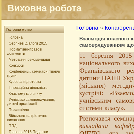
Виховна робота
Головна
»
Конференці
Головне меню
Головна
Взаємодія класного к
Серпневі діалоги 2015
самоврядуванням щод
Норматино-правові
документи
11 березня 2015 
Методичні рекомендації
національного вих
Конкурси
Франківського ре
Конференції, семінари, творчі
групи
дитини НАПН Украї
Курсова підготовка
(міських) метод
Інноваційна діяльність
зустрічі: «Взаєм
Класному керівнику
учнівським самов
Учнівське самоврядування,
дитячі організації
системи класу».
Позашкілля
Військово-патріотичне
Розпочався семін
виховання
викладача кафед
ППД
Травень 2016 Педагоги-
ОІППО
, яка акц