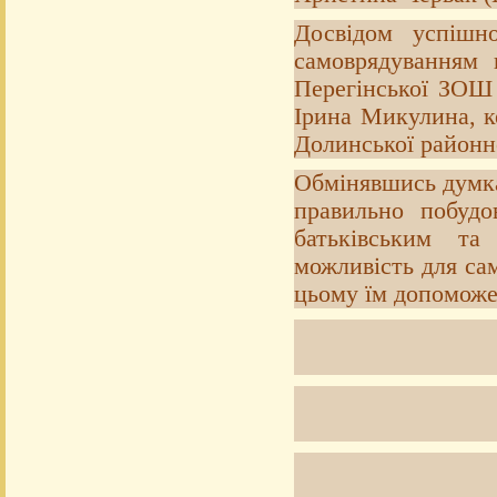
Досвідом успішно
самоврядуванням
Перегінської ЗОШ І
Ірина Микулина, к
Долинської районн
Обмінявшись думка
правильно побудо
батьківським та
можливість для сам
цьому їм допоможе