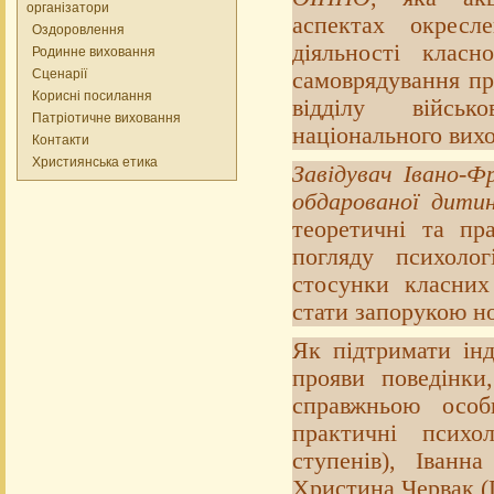
організатори
аспектах окресл
Оздоровлення
діяльності класн
Родинне виховання
Сценарії
самоврядування пр
Корисні посилання
відділу військо
Патріотичне виховання
національного вих
Контакти
Християнська етика
Завідувач Івано-Ф
обдарованої дити
теоретичні та пра
погляду психолог
стосунки класних 
стати запорукою но
Як підтримати інд
прояви поведінки
справжньою особ
практичні псих
ступенів), Іванн
Христина Червак (