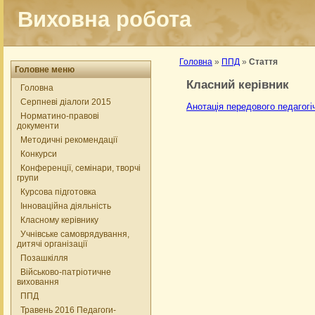
Виховна робота
Головна
»
ППД
»
Стаття
Головне меню
Класний керівник
Головна
Серпневі діалоги 2015
Анотація передового педагогі
Норматино-правові
документи
Методичні рекомендації
Конкурси
Конференції, семінари, творчі
групи
Курсова підготовка
Інноваційна діяльність
Класному керівнику
Учнівське самоврядування,
дитячі організації
Позашкілля
Військово-патріотичне
виховання
ППД
Травень 2016 Педагоги-