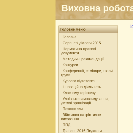
Виховна робот
Г
Головне меню
Головна
Серпневі діалоги 2015
Норматино-правові
документи
Методичні рекомендації
Конкурси
Конференції, семінари, творчі
групи
Курсова підготовка
Інноваційна діяльність
Класному керівнику
Учнівське самоврядування,
дитячі організації
Позашкілля
Військово-патріотичне
виховання
ППД
Травень 2016 Педагоги-