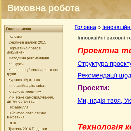
Виховна робота
Головна
»
Інноваційн
Головне меню
Головна
Інноваційні виховні т
Серпневі діалоги 2015
Проектна те
Норматино-правові
документи
Методичні рекомендації
Структура проект
Конкурси
Конференції, семінари, творчі
Рекомендації щод
групи
Курсова підготовка
Інноваційна діяльність
Проекти:
Класному керівнику
Учнівське самоврядування,
Ми, надія твоя, Ук
дитячі організації
Позашкілля
Військово-патріотичне
виховання
ППД
Технологія 
Травень 2016 Педагоги-