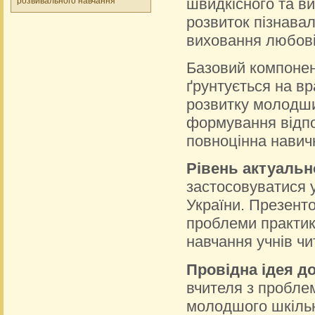
швидкісного та ви
розвивального навчання
розвиток пізнавал
виховання любові
Базовий компонент
ґрунтується на в
розвитку молодши
формування відпов
повноцінна навич
Рівень актуально
застосовуватися у
України. Презент
проблеми практики
навчання учнів чи
Провідна ідея до
вчителя з пробле
молодшого шкільно