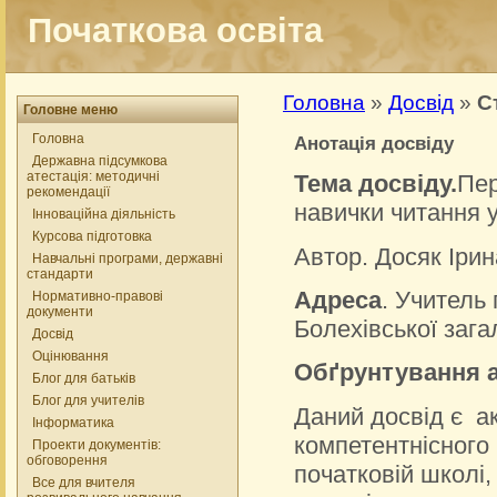
Початкова освіта
Головна
»
Досвід
»
С
Головне меню
Головна
Анотація досвіду
Державна підсумкова
атестація: методичні
Тема досвіду.
Пер
рекомендації
навички читання 
Інноваційна діяльність
Курсова підготовка
Автор. Досяк Іри
Навчальні програми, державні
стандарти
Адреса
. Учитель
Нормативно-правові
документи
Болехівської загал
Досвід
Оцінювання
Обґрунтування а
Блог для батьків
Блог для учителів
Даний досвід є а
Інформатика
компетентнісного 
Проекти документів:
обговорення
початковій школі
Все для вчителя