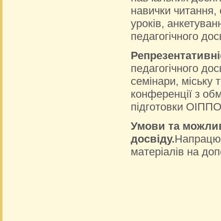
навички читання, 
уроків, анкетуван
педагогічного дос
Репрезентативні
педагогічного дос
семінари, міську
конференції з обм
підготовки ОІППО
Умови та можлив
досвіду.
Напрацюв
матеріалів на доп