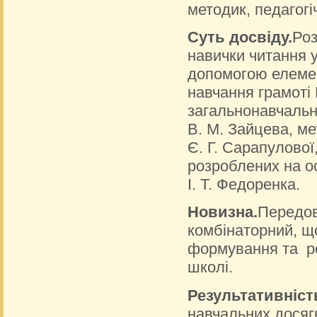
методик, педагогі
Суть досвіду.
Роз
навички читання у
допомогою елемен
навчання грамоті 
загальнонавчальн
В. М. Зайцева, ме
Є. Г. Сарапулової,
розроблених на о
І. Т. Федоренка.
Новизна.
Передов
комбінаторний, щ
формування та ро
школі.
Результативніст
навчальних досяг