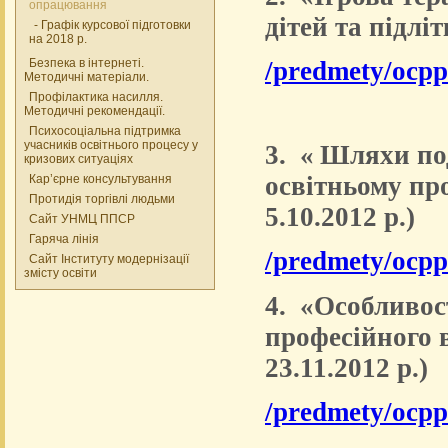
опрацювання
дітей та підліт
- Графік курсової підготовки
на 2018 р.
Безпека в інтернеті.
/predmety/ocpp
Методичні матеріали.
Профілактика насилля.
Методичні рекомендації.
Психосоціальна підтримка
учасників освітнього процесу у
3.
«
Шляхи под
кризових ситуаціях
освітньому пр
Кар’єрне консультування
Протидія торгівлі людьми
5.10.2012 р.)
Сайт УНМЦ ППСР
Гаряча лінія
/predmety/ocpps
Сайт Інституту модернізації
змісту освіти
4. «Особливос
професійного в
23.11.2012 р.)
/predmety/ocpp