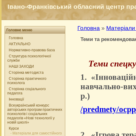
Івано-Франківський обласний центр прак
Головна
»
Матеріали
Головне меню
Головна
Теми та рекомендован
АКТУАЛЬНО
Нормативно-правова база
Структура психологічної
служби
Теми спецку
НАШІ ЗАХОДИ
Сторінка методиста
1. «Інновацій
Сторінка практичного
психолога
навчально-вих
Сторінка соціального
педагога
р.)
Інновації
Всеукраїнський конкурс
/predmety/ocpps
авторських програм практичних
психологів і соціальних
педагогів «Нові технології у
новій школі»
Курси
2. «Ігрова тер
- Матеріали для самостійного