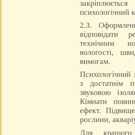
закріплюєтьс
психологічний к
2.3. Оформлен
відповідати ре
технічним но
вологості, шв
вимогам.
Психологічний 
з достатнім п
звуковою ізоля
Кімнати повин
ефект. Підвищ
рослини, акварі
Для кращого 