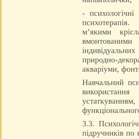
- психологічні
психотерапія.
м’якими кріс
вмонтованими
індивідуальни
природно-дек
акваріуми, фонт
Навчальний пси
використанн
устаткуванням,
функціональног
3.3. Психологі
підручників по 