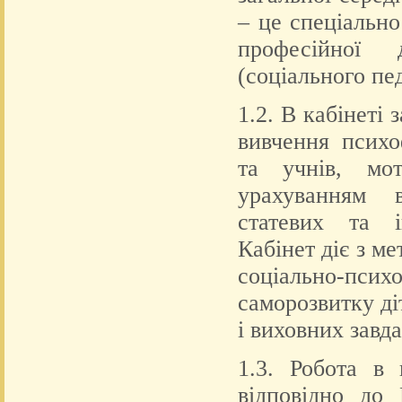
– це спеціальн
професійної 
(соціального пед
1.2. В кабінеті
вивчення психо
та учнів, мот
урахуванням в
статевих та і
Кабінет діє з м
соціально-пс
саморозвитку ді
і виховних завд
1.3. Робота в 
відповідно до