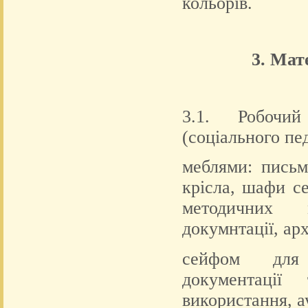
кольорів.
3. Мат
3.1. Робочий
(соціального пе
меблями: письм
крісла, шафи се
методичних ма
докумнтації, ар
сейфом для з
документації
використання, ау