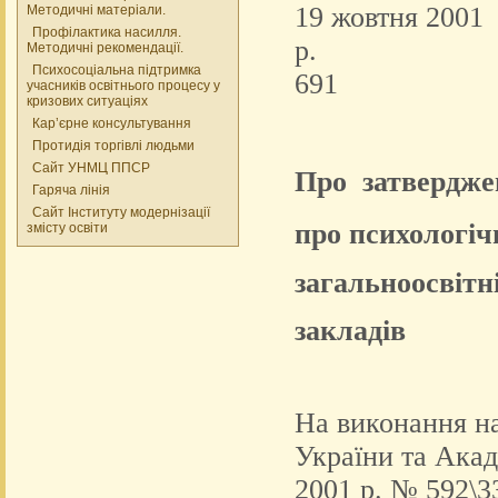
19 жовтня 2001
Методичні матеріали.
Профілактика насилля.
р
Методичні рекомендації.
Психосоціальна підтримка
691
учасників освітнього процесу у
кризових ситуаціях
Кар’єрне консультування
Протидія торгівлі людьми
Сайт УНМЦ ППСР
Про затвердже
Гаряча лінія
Сайт Інституту модернізації
про психологіч
змісту освіти
загальноосвітн
закладів
На виконання на
України та Акад
2001 р. № 592\3