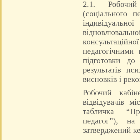
2.1. Робочий
(соціального п
індивідуально
відновлювальної
консультаці
педагогічними 
підготовки до 
результатів пс
висновків і рек
Робочий кабін
відвідувачів м
табличка “Пр
педагог”), н
затверджений ке