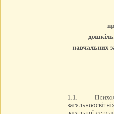
пр
дошкільн
навчальних з
1.1. Психол
загальноосвітні
загальної серед