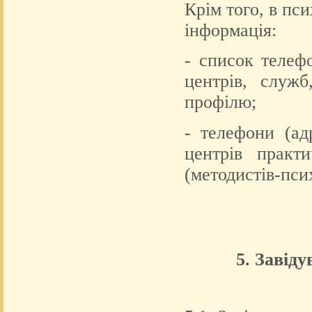
Крім того, в пс
інформація:
- список телефо
центрів, служб
профілю;
- телефони (ад
центрів практи
(методистів-пси
5. Завід