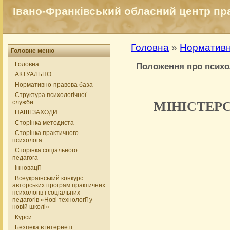
Івано-Франківський обласний центр прак
Головна
»
Нормативн
Головне меню
Головна
Положення про психо
АКТУАЛЬНО
Нормативно-правова база
Структура психологічної
служби
МІНІСТЕРС
НАШІ ЗАХОДИ
Сторінка методиста
Сторінка практичного
психолога
Сторінка соціального
педагога
Інновації
Всеукраїнський конкурс
авторських програм практичних
К
психологів і соціальних
педагогів «Нові технології у
новій школі»
Курси
Безпека в інтернеті.