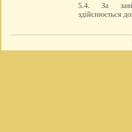
5.4. За заві
здійснюється до