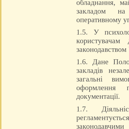
обладнання, ма
закладом на
оперативному уп
1.5. У психол
користувачам 
законодавством 
1.6. Дане Пол
закладів неза
загальні вим
оформлення п
документації.
1.7. Діяльн
регламентує
законодавчим