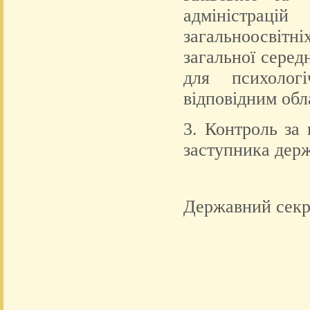
адміністрацій
загальноосвітні
загальної серед
для психолог
відповідним обл
3. Контроль за
заступника держ
Держа
В.О. З