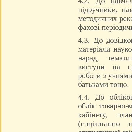
4.2. До навчал
підручники, на
методичних реко
фахові періодич
4.3. До довідко
матеріали науко
нарад, темати
виступи на пе
роботи з учнями
батьками тощо.
4.4. До обліко
облік товарно-
кабінету, пл
(соціального 