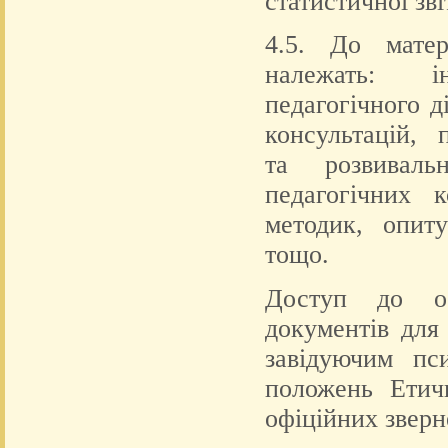
статистичної зв
4.5. До матер
належать: і
педагогічного д
консультацій, 
та розвиваль
педагогічних к
методик, опиту
тощо.
Доступ до обл
документів для
завідуючим пс
положень Етич
офіційних зверн