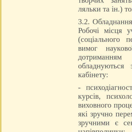
творчих занят
ляльки та ін.) т
3.2. Обладнання
Робочі місця у
(соціального п
вимог науково
дотриманням
обладнуються 
кабінету:
- психодіагнос
курсів, психол
виховного проце
які зручно пер
зручними є се
напівполички;