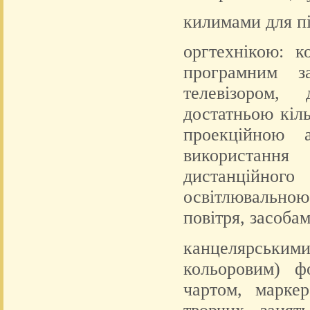
килимами для пі
оргтехнікою: к
програмним за
телевізором, 
достатньою кіль
проекційною 
використанн
дистанційног
освітлювальною
повітря, засоба
канцелярськи
кольоровим) ф
чартом, марке