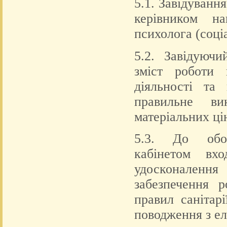
5.1. Завідуванн
керівником на
психолога (соці
5.2. Завідуючи
зміст роботи 
діяльності та 
правильне ви
матеріальних ці
5.3. До обов
кабінетом вхо
удосконалення 
забезпечення р
правил санітарі
поводження з е