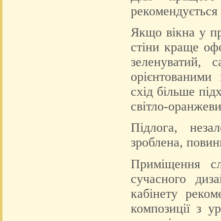
рекомендується 
Якщо вікна у пр
стіни краще оф
зеленуватий, 
орієнтованими 
схід більше під
світло-оранжеви
Підлога, неза
зроблена, повин
Приміщення сл
сучасного диз
кабінету реком
композиції з у