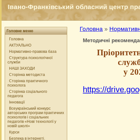
Івано-Франківський обласний центр прак
Головна
»
Нормативн
Головне меню
Головна
Методичні рекомендац
АКТУАЛЬНО
Пріоритетн
Нормативно-правова база
Структура психологічної
служб
служби
НАШІ ЗАХОДИ
у 20
Сторінка методиста
Сторінка практичного
психолога
https://drive.
Сторінка соціального
педагога
Інновації
Всеукраїнський конкурс
авторських програм практичних
психологів і соціальних
педагогів «Нові технології у
новій школі»
Курси
Безпека в інтернеті.