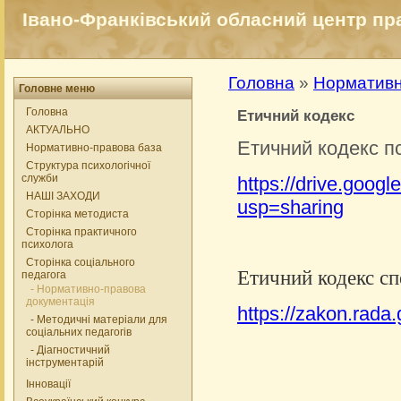
Івано-Франківський обласний центр прак
Головна
»
Нормативн
Головне меню
Головна
Етичний кодекс
АКТУАЛЬНО
Етичний кодекс п
Нормативно-правова база
Структура психологічної
служби
https://drive.goo
НАШІ ЗАХОДИ
usp=sharing
Сторінка методиста
Сторінка практичного
психолога
Сторінка соціального
Етичний кодекс спе
педагога
- Нормативно-правова
документація
https://zakon.rada
- Методичні матеріали для
соціальних педагогів
- Діагностичний
інструментарій
Інновації