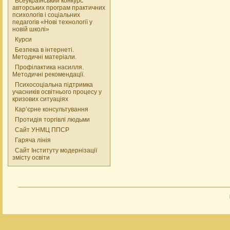
Всеукраїнський конкурс
авторських програм практичних
психологів і соціальних
педагогів «Нові технології у
новій школі»
Курси
Безпека в інтернеті.
Методичні матеріали.
Профілактика насилля.
Методичні рекомендації.
Психосоціальна підтримка
учасників освітнього процесу у
кризових ситуаціях
Кар’єрне консультування
Протидія торгівлі людьми
Сайт УНМЦ ППСР
Гаряча лінія
Сайт Інституту модернізації
змісту освіти