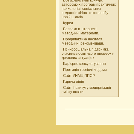
Всеукраїнський конкурс
авторських програм практичних
психологів і соціальних
педагогів «Нові технології у
новій школі»
Курси
Безпека в інтернеті.
Методичні матеріали.
Профілактика насилля.
Методичні рекомендації.
Психосоціальна підтримка
учасників освітнього процесу у
кризових ситуаціях
Кар’єрне консультування
Протидія торгівлі людьми
Сайт УНМЦ ППСР
Гаряча лінія
Сайт Інституту модернізації
змісту освіти