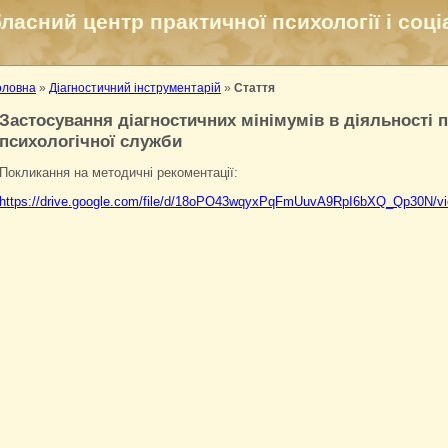
ласний центр практичної психології і соці
оловна
»
Діагностичний інструментарій
»
Стаття
Застосування діагностичних мінімумів в діяльності п
психологічної служби
Покликання на методичні рекоментації:
https://drive.google.com/file/d/18oPO43wqyxPqFmUuvA9RpI6bXQ_Qp30N/v