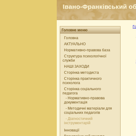
Івано-Франківський об
Г
Головне меню
Головна
АКТУАЛЬНО
Нормативно-правова база
Структура психологічної
служби
НАШІ ЗАХОДИ
Сторінка методиста
Сторінка практичного
психолога
Сторінка соціального
педагога
- Нормативно-правова
документація
- Методичні матеріали для
соціальних педагогів
- Діагностичний
інструментарій
Інновації