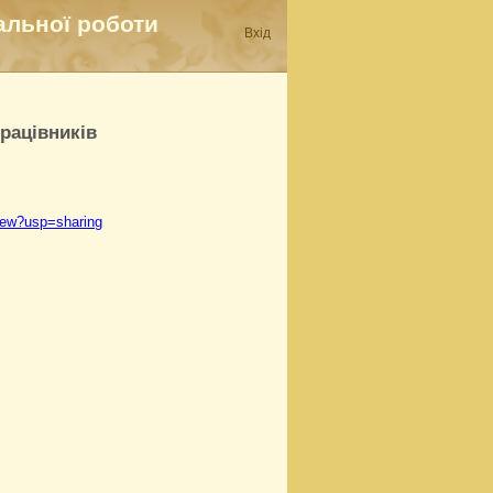
альної роботи
Вхід
рацівників
iew?usp=sharing