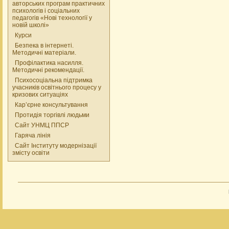
авторських програм практичних
психологів і соціальних
педагогів «Нові технології у
новій школі»
Курси
Безпека в інтернеті.
Методичні матеріали.
Профілактика насилля.
Методичні рекомендації.
Психосоціальна підтримка
учасників освітнього процесу у
кризових ситуаціях
Кар’єрне консультування
Протидія торгівлі людьми
Сайт УНМЦ ППСР
Гаряча лінія
Сайт Інституту модернізації
змісту освіти