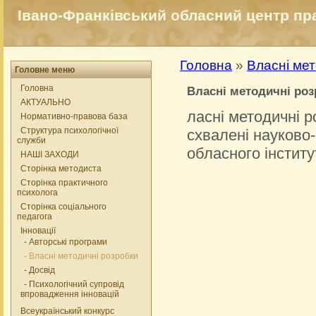
Івано-Франківський обласний центр прак
Головна
»
Власні мет
Головне меню
Головна
Власні методичні ро
АКТУАЛЬНО
ласні методичні р
Нормативно-правова база
Структура психологічної
схвалені науково
служби
обласного інститу
НАШІ ЗАХОДИ
Сторінка методиста
Сторінка практичного
психолога
Сторінка соціального
педагога
Інновації
- Авторські програми
- Власні методичні розробки
- Досвід
- Психологічний супровід
впровадження інновацій
Всеукраїнський конкурс