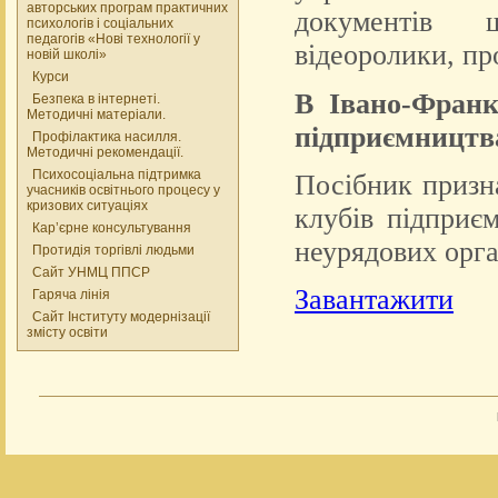
авторських програм практичних
документів ш
психологів і соціальних
педагогів «Нові технології у
відеоролики, про
новій школі»
Курси
В Івано-Франк
Безпека в інтернеті.
Методичні матеріали.
підприємництв
Профілактика насилля.
Методичні рекомендації.
Психосоціальна підтримка
Посібник призна
учасників освітнього процесу у
кризових ситуаціях
клубів підприєм
Кар’єрне консультування
неурядових орга
Протидія торгівлі людьми
Сайт УНМЦ ППСР
Завантажити
Гаряча лінія
Сайт Інституту модернізації
змісту освіти