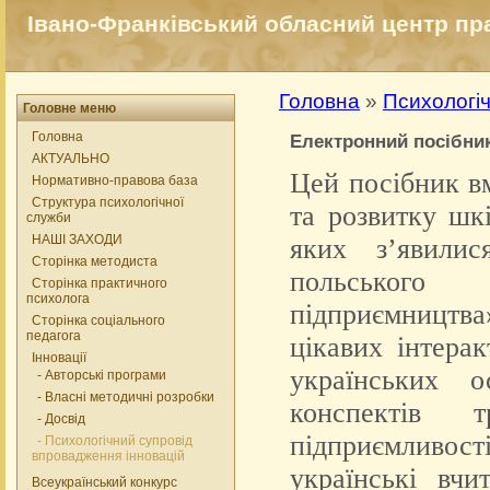
Івано-Франківський обласний центр прак
Головна
»
Психологіч
Головне меню
Головна
Електронний посібник
АКТУАЛЬНО
Цей посібник в
Нормативно-правова база
Структура психологічної
та розвитку шк
служби
НАШІ ЗАХОДИ
яких з’явилис
Сторінка методиста
польського
Сторінка практичного
психолога
підприємництва»
Сторінка соціального
педагога
цікавих інтера
Інновації
українських 
- Авторські програми
- Власні методичні розробки
конспектів 
- Досвід
підприємливост
- Психологічний супровід
впровадження інновацій
українські вчи
Всеукраїнський конкурс