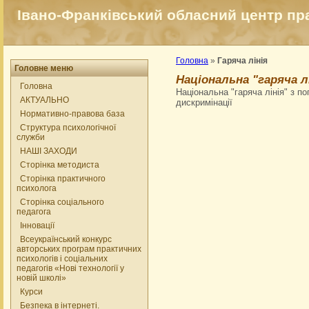
Івано-Франківський обласний центр прак
Головна
»
Гаряча лінія
Головне меню
Національна "гаряча л
Головна
Національна "гаряча лінія" з 
АКТУАЛЬНО
дискримінації
Нормативно-правова база
Структура психологічної
служби
НАШІ ЗАХОДИ
Сторінка методиста
Сторінка практичного
психолога
Сторінка соціального
педагога
Інновації
Всеукраїнський конкурс
авторських програм практичних
психологів і соціальних
педагогів «Нові технології у
новій школі»
Курси
Безпека в інтернеті.