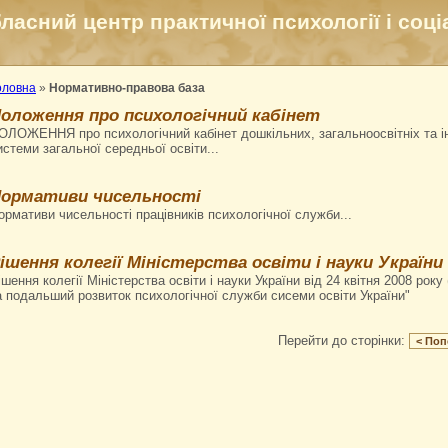
ласний центр практичної психології і соці
оловна
»
Нормативно-правова база
оложення про психологічний кабінет
ОЛОЖЕННЯ про психологічний кабінет дошкільних, загальноосвітніх та і
истеми загальної середньої освіти...
ормативи чисельності
ормативи чисельності працівників психологічної служби...
ішення колегії Міністерства освіти і науки України
ішення колегії Міністерства освіти і науки України від 24 квітня 2008 рок
а подальший розвиток психологічної служби сисеми освіти України"
Перейти до сторінки:
< Поп