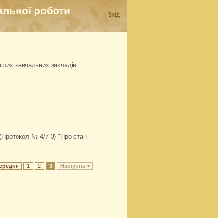
альної роботи
Вхід
нших навчальних закладів
у (Протокол № 4/7-3) "Про стан
ередня
1
2
3
Наступна >