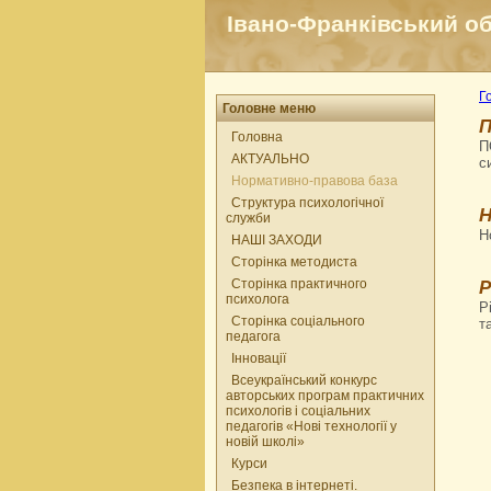
Івано-Франківський об
Г
Головне меню
П
Головна
П
АКТУАЛЬНО
с
Нормативно-правова база
Структура психологічної
Н
служби
Н
НАШІ ЗАХОДИ
Сторінка методиста
Сторінка практичного
Р
психолога
Р
Сторінка соціального
т
педагога
Інновації
Всеукраїнський конкурс
авторських програм практичних
психологів і соціальних
педагогів «Нові технології у
новій школі»
Курси
Безпека в інтернеті.