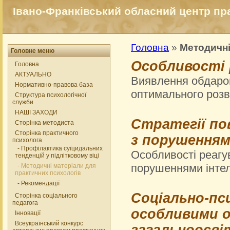
Івано-Франківський обласний центр прак
Головна
»
Методичні
Головне меню
Особливості 
Головна
АКТУАЛЬНО
Виявлення обдаров
Нормативно-правова база
оптимального розви
Структура психологічної
служби
НАШІ ЗАХОДИ
Стратегії пов
Сторінка методиста
Сторінка практичного
з порушенням
психолога
- Профілактика суїцидальних
Особливості реагув
тенденцій у підлітковому віці
порушеннями інтел
- Методичні матеріали для
практичних психологів
- Рекомендації
Соціально-пси
Сторінка соціального
педагога
особливими о
Інновації
Всеукраїнський конкурс