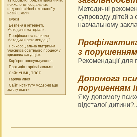
загальноосві
авторських програм практичних
психологів і соціальних
Методичні рекомен
педагогів «Нові технології у
новій школі»
супроводу дітей з
Курси
навчальному заклад
Безпека в інтернеті.
Методичні матеріали.
Профілактика насилля.
Методичні рекомендації.
Профілактика
Психосоціальна підтримка
з порушенням
учасників освітнього процесу у
кризових ситуаціях
Рекомендації для пс
Кар’єрне консультування
Протидія торгівлі людьми
Сайт УНМЦ ППСР
Допомога псих
Гаряча лінія
Сайт Інституту модернізації
порушенням 
змісту освіти
Яку допомогу псих
відсталої дитини?..