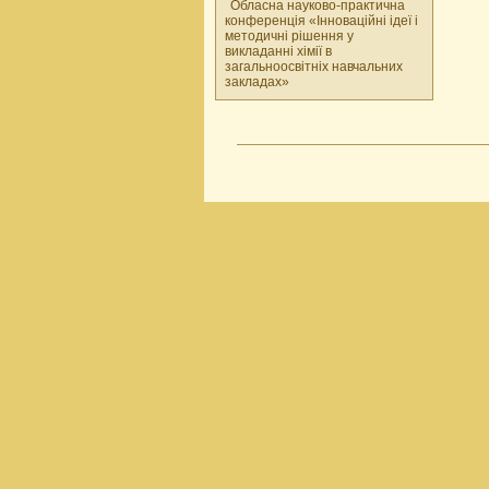
Обласна науково-практична
конференція «Інноваційні ідеї і
методичні рішення у
викладанні хімії в
загальноосвітніх навчальних
закладах»